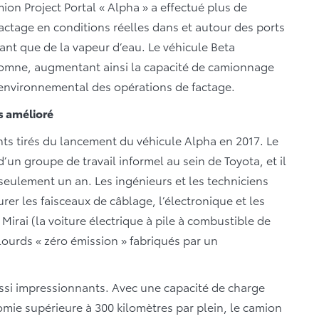
mion Project Portal « Alpha » a effectué plus de
factage en conditions réelles dans et autour des ports
nt que de la vapeur d’eau. Le véhicule Beta
tomne, augmentant ainsi la capacité de camionnage
 environnemental des opérations de factage.
s amélioré
nts tirés du lancement du véhicule Alpha en 2017. Le
d’un groupe de travail informel au sein de Toyota, et il
n seulement un an. Les ingénieurs et les techniciens
rer les faisceaux de câblage, l’électronique et les
irai (la voiture électrique à pile à combustible de
lourds « zéro émission » fabriqués par un
aussi impressionnants. Avec une capacité de charge
mie supérieure à 300 kilomètres par plein, le camion