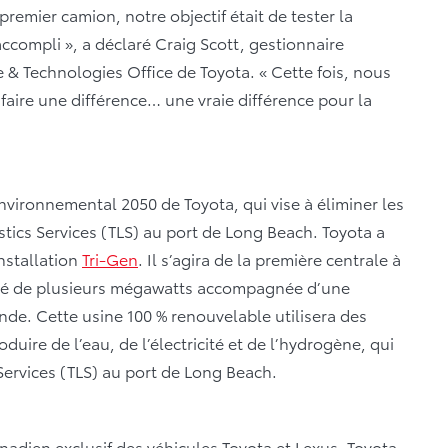
emier camion, notre objectif était de tester la
accompli », a déclaré Craig Scott, gestionnaire
e & Technologies Office de Toyota. « Cette fois, nous
faire une différence… une vraie différence pour la
nvironnemental 2050 de Toyota, qui vise à éliminer les
stics Services (TLS) au port de Long Beach. Toyota a
nstallation
Tri-Gen
. Il s’agira de la première centrale à
ité de plusieurs mégawatts accompagnée d’une
de. Cette usine 100 % renouvelable utilisera des
uire de l’eau, de l’électricité et de l’hydrogène, qui
 Services (TLS) au port de Long Beach.
anadien exclusif des véhicules Toyota et Lexus. Toyota