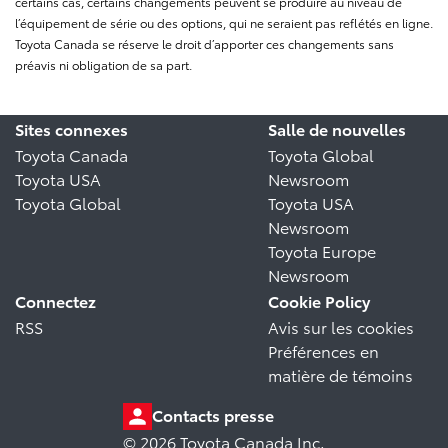
certains cas, certains changements peuvent se produire au niveau de
l’équipement de série ou des options, qui ne seraient pas reflétés en ligne.
Toyota Canada se réserve le droit d’apporter ces changements sans
préavis ni obligation de sa part.
Sites connexes
Salle de nouvelles
Toyota Canada
Toyota Global
Toyota USA
Newsroom
Toyota Global
Toyota USA
Newsroom
Toyota Europe
Newsroom
Connectez
Cookie Policy
RSS
Avis sur les cookies
Préférences en
matière de témoins
Contacts presse
© 2026 Toyota Canada Inc.