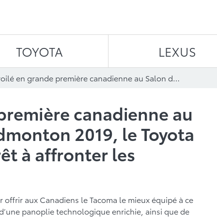
Aller au contenu
TOYOTA
LEXUS
Dévoilé en grande première canadienne au Salon de l’auto d’Edmonton 2019, le Toyota Tacoma 2020 est prêt à affronter les terrains canadiens
 première canadienne au
Edmonton 2019, le Toyota
t à affronter les
 offrir aux Canadiens le Tacoma le mieux équipé à ce
 d’une panoplie technologique enrichie, ainsi que de