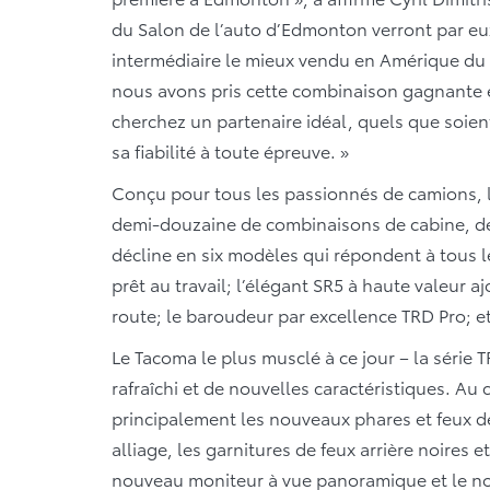
du Salon de l’auto d’Edmonton verront par e
intermédiaire le mieux vendu en Amérique du 
nous avons pris cette combinaison gagnante e
cherchez un partenaire idéal, quels que soie
sa fiabilité à toute épreuve. »
Conçu pour tous les passionnés de camions, l
demi-douzaine de combinaisons de cabine, de c
décline en six modèles qui répondent à tous le
prêt au travail; l’élégant SR5 à haute valeur a
route; le baroudeur par excellence TRD Pro; e
Le Tacoma le plus musclé à ce jour – la série 
rafraîchi et de nouvelles caractéristiques. A
principalement les nouveaux phares et feux de
alliage, les garnitures de feux arrière noires e
nouveau moniteur à vue panoramique et le no