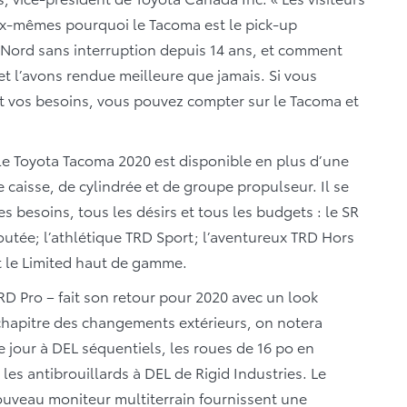
ux-mêmes pourquoi le Tacoma est le pick-up
Nord sans interruption depuis 14 ans, et comment
t l’avons rendue meilleure que jamais. Si vous
nt vos besoins, vous pouvez compter sur le Tacoma et
e Toyota Tacoma 2020 est disponible en plus d’une
aisse, de cylindrée et de groupe propulseur. Il se
s besoins, tous les désirs et tous les budgets : le SR
joutée; l’athlétique TRD Sport; l’aventureux TRD Hors
t le Limited haut de gamme.
TRD Pro – fait son retour pour 2020 avec un look
u chapitre des changements extérieurs, on notera
 jour à DEL séquentiels, les roues de 16 po en
t les antibrouillards à DEL de Rigid Industries. Le
uveau moniteur multiterrain fournissent une