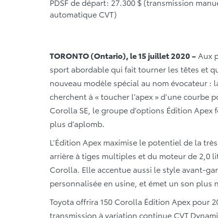
PDSF de départ: 27.300 $ (transmission manuel
automatique CVT)
TORONTO (Ontario), le 15 juillet 2020 –
Aux p
sport abordable qui fait tourner les têtes et 
nouveau modèle spécial au nom évocateur : la 
cherchent à « toucher l’apex » d’une courbe po
Corolla SE, le groupe d’options Édition Apex f
plus d’aplomb.
L’Édition Apex maximise le potentiel de la tr
arrière à tiges multiples et du moteur de 2,0 
Corolla. Elle accentue aussi le style avant-ga
personnalisée en usine, et émet un son plus 
Toyota offrira 150 Corolla Édition Apex pour 2
transmission à variation continue CVT Dynami