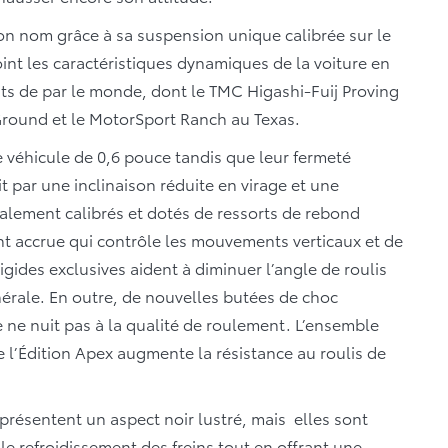
on nom grâce à sa suspension unique calibrée sur le
oint les caractéristiques dynamiques de la voiture en
uits de par le monde, dont le TMC Higashi-Fuij Proving
Ground et le MotorSport Ranch au Texas.
e véhicule de 0,6 pouce tandis que leur fermeté
uit par une inclinaison réduite en virage et une
ialement calibrés et dotés de ressorts de rebond
nt accrue qui contrôle les mouvements verticaux et de
rigides exclusives aident à diminuer l’angle de roulis
nérale. En outre, de nouvelles butées de choc
e ne nuit pas à la qualité de roulement. L’ensemble
l’Édition Apex augmente la résistance au roulis de
résentent un aspect noir lustré, mais elles sont
e refroidissement des freins tout en offrant une