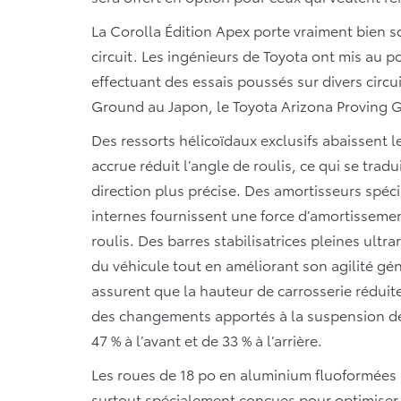
La Corolla Édition Apex porte vraiment bien s
circuit. Les ingénieurs de Toyota ont mis au p
effectuant des essais poussés sur divers circ
Ground au Japon, le Toyota Arizona Proving 
Des ressorts hélicoïdaux exclusifs abaissent l
accrue réduit l’angle de roulis, ce qui se trad
direction plus précise. Des amortisseurs spéc
internes fournissent une force d’amortisseme
roulis. Des barres stabilisatrices pleines ultra
du véhicule tout en améliorant son agilité gé
assurent que la hauteur de carrosserie réduit
des changements apportés à la suspension de 
47 % à l’avant et de 33 % à l’arrière.
Les roues de 18 po en aluminium fluoformées p
surtout spécialement conçues pour optimiser l