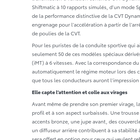
Shiftmatic à 10 rapports simulés, d’un mode S
de la performance distinctive de la CVT Dynamic
engrenage pour l’accélération à partir de l’a
de poulies de la CVT.
Pour les puristes de la conduite sportive qui 
seulement 50 de ces modèles spéciaux dérivés 
(iMT) à 6 vitesses. Avec la correspondance du
automatiquement le régime moteur lors des ch
que tous les conducteurs auront l’impression 
Elle capte l’attention et colle aux virages
Avant même de prendre son premier virage, la 
profil et à son aspect surbaissés. Une trouss
accents bronze, une jupe avant, des couvercle
un diffuseur arrière contribuent à sa stabilit
sera offert en option pour ceux qui veulent r