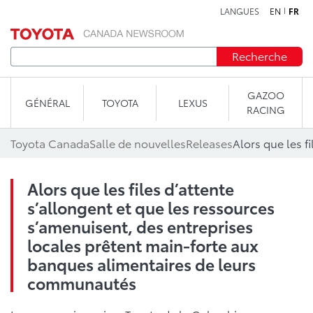
LANGUES
EN
FR
Aller au contenu
Recherche
GAZOO
GÉNÉRAL
TOYOTA
LEXUS
RACING
Toyota Canada
Salle de nouvelles
Releases
Alors que les files d’attente
s’allongent et que les ressources
s’amenuisent, des entreprises
locales prêtent main-forte aux
banques alimentaires de leurs
communautés