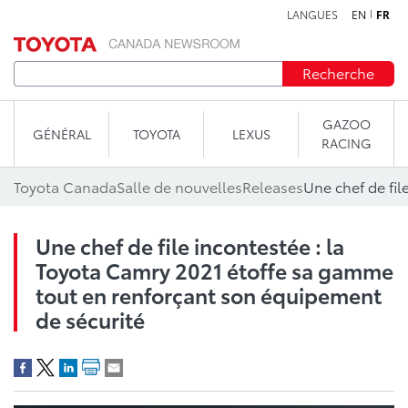
LANGUES
EN
FR
Aller au contenu
Recherche
GAZOO
GÉNÉRAL
TOYOTA
LEXUS
RACING
Toyota Canada
Salle de nouvelles
Releases
Une chef de file incontestée : la
Toyota Camry 2021 étoffe sa gamme
tout en renforçant son équipement
de sécurité