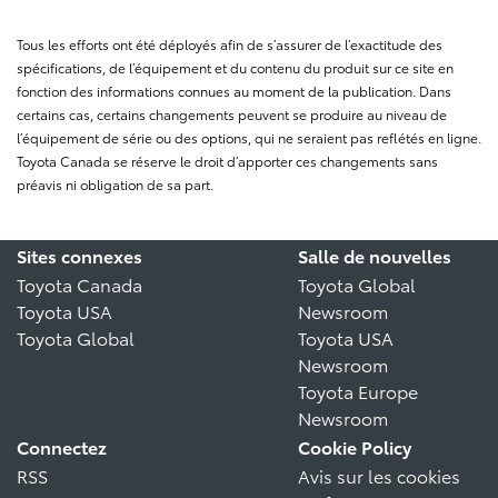
Tous les efforts ont été déployés afin de s’assurer de l’exactitude des
spécifications, de l’équipement et du contenu du produit sur ce site en
fonction des informations connues au moment de la publication. Dans
certains cas, certains changements peuvent se produire au niveau de
l’équipement de série ou des options, qui ne seraient pas reflétés en ligne.
Toyota Canada se réserve le droit d’apporter ces changements sans
préavis ni obligation de sa part.
Sites connexes
Salle de nouvelles
Toyota Canada
Toyota Global
Toyota USA
Newsroom
Toyota Global
Toyota USA
Newsroom
Toyota Europe
Newsroom
Connectez
Cookie Policy
RSS
Avis sur les cookies