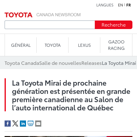
LANGUES
EN
FR
Aller au contenu
Recherche
GAZOO
GÉNÉRAL
TOYOTA
LEXUS
RACING
Toyota Canada
Salle de nouvelles
Releases
La Toyota Mirai de prochaine
génération est présentée en grande
première canadienne au Salon de
l’auto international de Québec