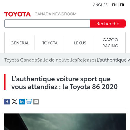
LANGUES
EN
FR
Aller au contenu
Recherche
GAZOO
GÉNÉRAL
TOYOTA
LEXUS
RACING
Toyota Canada
Salle de nouvelles
Releases
L’authentique voiture sport que
vous attendiez : la Toyota 86 2020