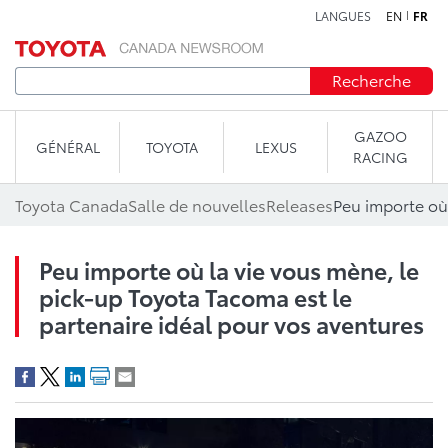
LANGUES
EN
FR
Aller au contenu
Recherche
GAZOO
GÉNÉRAL
TOYOTA
LEXUS
RACING
Toyota Canada
Salle de nouvelles
Releases
Peu importe où la vie vous mène, le
pick-up Toyota Tacoma est le
partenaire idéal pour vos aventures