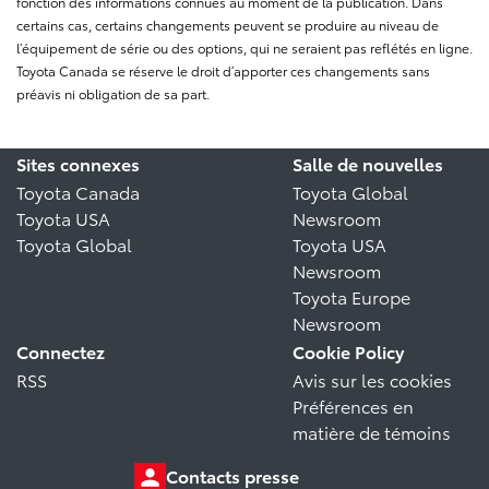
fonction des informations connues au moment de la publication. Dans
certains cas, certains changements peuvent se produire au niveau de
l’équipement de série ou des options, qui ne seraient pas reflétés en ligne.
Toyota Canada se réserve le droit d’apporter ces changements sans
préavis ni obligation de sa part.
Sites connexes
Salle de nouvelles
Toyota Canada
Toyota Global
Toyota USA
Newsroom
Toyota Global
Toyota USA
Newsroom
Toyota Europe
Newsroom
Connectez
Cookie Policy
RSS
Avis sur les cookies
Préférences en
matière de témoins
Contacts presse