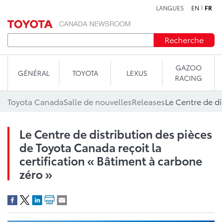
LANGUES
EN
FR
Aller au contenu
Recherche
GAZOO
GÉNÉRAL
TOYOTA
LEXUS
RACING
Toyota Canada
Salle de nouvelles
Releases
Le Centre de distribution des pièces
de Toyota Canada reçoit la
certification « Bâtiment à carbone
zéro »