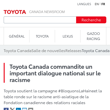
LANGUES
EN
FR
Aller au contenu
Recherche
GAZOO
GÉNÉRAL
TOYOTA
LEXUS
RACING
Toyota Canada
Salle de nouvelles
Releases
Toyota Canada commandite un
important dialogue national sur le
racisme
Toyota soutient la campagne #BloquonsLaHaineet la
table ronde sur le racisme anti-asiatique de la
Fondation canadienne des relations raciales