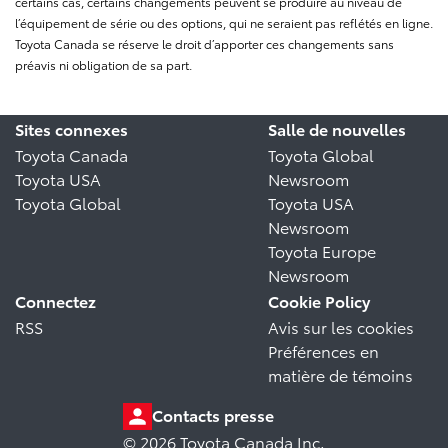
certains cas, certains changements peuvent se produire au niveau de
l’équipement de série ou des options, qui ne seraient pas reflétés en ligne.
Toyota Canada se réserve le droit d’apporter ces changements sans
préavis ni obligation de sa part.
Sites connexes
Salle de nouvelles
Toyota Canada
Toyota Global
Toyota USA
Newsroom
Toyota Global
Toyota USA
Newsroom
Toyota Europe
Newsroom
Connectez
Cookie Policy
RSS
Avis sur les cookies
Préférences en
matière de témoins
Contacts presse
© 2026 Toyota Canada Inc.