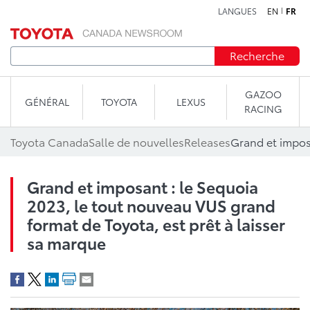
LANGUES
EN
FR
Aller au contenu
Recherche
GAZOO
GÉNÉRAL
TOYOTA
LEXUS
RACING
Toyota Canada
Salle de nouvelles
Releases
Grand et imposant : le Sequoia
2023, le tout nouveau VUS grand
format de Toyota, est prêt à laisser
sa marque