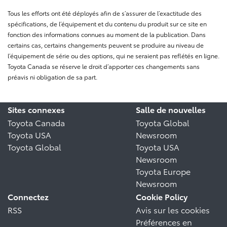
Tous les efforts ont été déployés afin de s’assurer de l’exactitude des
spécifications, de l’équipement et du contenu du produit sur ce site en
fonction des informations connues au moment de la publication. Dans
certains cas, certains changements peuvent se produire au niveau de
l’équipement de série ou des options, qui ne seraient pas reflétés en ligne.
Toyota Canada se réserve le droit d’apporter ces changements sans
préavis ni obligation de sa part.
Sites connexes
Salle de nouvelles
Toyota Canada
Toyota Global
Toyota USA
Newsroom
Toyota Global
Toyota USA
Newsroom
Toyota Europe
Newsroom
Connectez
Cookie Policy
RSS
Avis sur les cookies
Préférences en