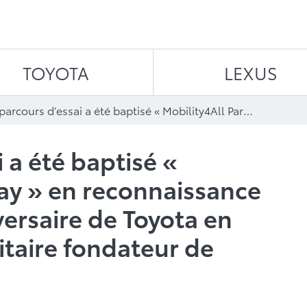
Aller au contenu
TOYOTA
LEXUS
Un parcours d’essai a été baptisé « Mobility4All Parkway » en reconnaissance du cinquième anniversaire de Toyota en tant que commanditaire fondateur de l’ACM
 a été baptisé «
ay » en reconnaissance
ersaire de Toyota en
taire fondateur de