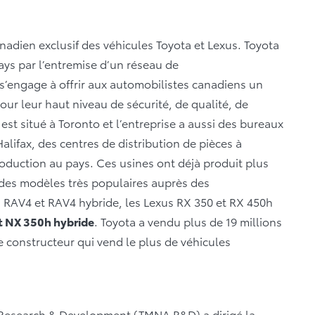
anadien exclusif des véhicules Toyota et Lexus. Toyota
ays par l’entremise d’un réseau de
s’engage à offrir aux automobilistes canadiens un
our leur haut niveau de sécurité, de qualité, de
CI est situé à Toronto et l’entreprise a aussi des bureaux
lifax, des centres de distribution de pièces à
oduction au pays. Ces usines ont déjà produit plus
 des modèles très populaires auprès des
RAV4 et RAV4 hybride, les Lexus RX 350 et RX 450h
t NX 350h hybride
. Toyota a vendu plus de 19 millions
le constructeur qui vend le plus de véhicules
 Research & Development (TMNA R&D) a dirigé la