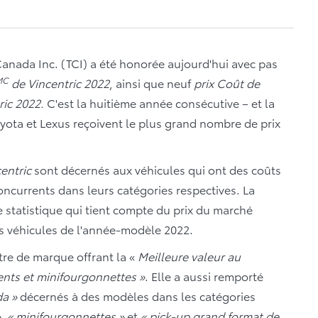
anada Inc. (TCI) a été honorée aujourd'hui avec pas
MC
de Vincentric 2022
, ainsi que neuf
prix Coût de
ric 2022.
C'est la huitième année consécutive – et la
yota et Lexus reçoivent le plus grand nombre de prix
entric
sont décernés aux véhicules qui ont des coûts
oncurrents dans leurs catégories respectives. La
 statistique qui tient compte du prix du marché
les véhicules de l'année-modèle 2022.
itre de marque offrant la «
Meilleure valeur au
nts et minifourgonnettes »
. Elle a aussi remporté
da »
décernés à des modèles dans les catégories
»
,
« minifourgonnettes »
et
« pick-up grand format de