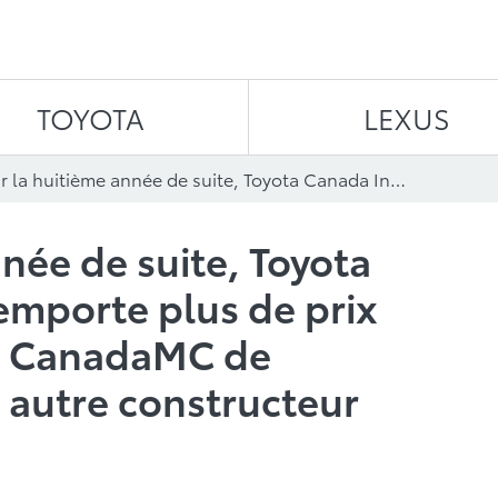
Aller au contenu
TOYOTA
LEXUS
Pour la huitième année de suite, Toyota Canada Inc. (TCI) remporte plus de prix Meilleure valeur au CanadaMC de Vincentric que tout autre constructeur automobile
née de suite, Toyota
remporte plus de prix
au CanadaMC de
t autre constructeur