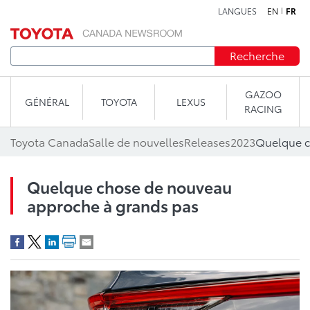
LANGUES
EN
FR
Aller au contenu
Recherche
GAZOO
GÉNÉRAL
TOYOTA
LEXUS
RACING
Toyota Canada
Salle de nouvelles
Releases
2023
Quelque c
Quelque chose de nouveau
approche à grands pas