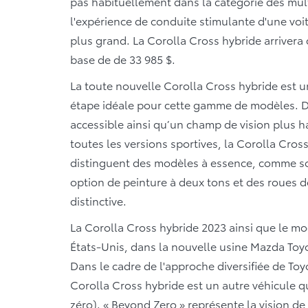
pas habituellement dans la catégorie des mul
l'expérience de conduite stimulante d'une voi
plus grand. La Corolla Cross hybride arrivera
base de de 33 985 $.
La toute nouvelle Corolla Cross hybride est u
étape idéale pour cette gamme de modèles. Du 
accessible ainsi qu’un champ de vision plus h
toutes les versions sportives, la Corolla Cross
distinguent des modèles à essence, comme son s
option de peinture à deux tons et des roues de
distinctive.
La Corolla Cross hybride 2023 ainsi que le m
États-Unis, dans la nouvelle usine Mazda Toy
Dans le cadre de l'approche diversifiée de Toy
Corolla Cross hybride est un autre véhicule qui
zéro). « Beyond Zero » représente la vision de