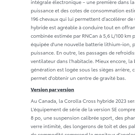
intégrale électronique – une première dans la 
puissance et des cotes de consommation est
196 chevaux qui lui permettent d’accélérer de
hybride est agréable à conduire tout en off
combinée estimée par RNCan à 5,6 L/100 km po
équipée d'une nouvelle batterie lithium-ion, 
puissance. En outre, les passages de refroidi
ventilateur dans l'habitacle. Mieux encore, la
génération est logée sous les sièges arrière,
permet d'obtenir un centre de gravité bas.
Version par version
Au Canada, la Corolla Cross hybride 2023 sera
L’équipement de série de la version SE compre
8 po, une suspension calibrée sport, des pha
verre intimité, des longerons de toit et des p
de commodité comprend le moniteur d’angles m