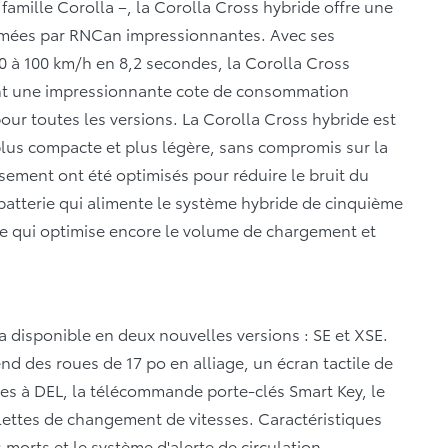
famille Corolla –, la Corolla Cross hybride offre une
imées par RNCan impressionnantes. Avec ses
 0 à 100 km/h en 8,2 secondes, la Corolla Cross
rant une impressionnante cote de consommation
ur toutes les versions. La Corolla Cross hybride est
plus compacte et plus légère, sans compromis sur la
ssement ont été optimisés pour réduire le bruit du
 batterie qui alimente le système hybride de cinquième
 ce qui optimise encore le volume de chargement et
 disponible en deux nouvelles versions : SE et XSE.
nd des roues de 17 po en alliage, un écran tactile de
res à DEL, la télécommande porte-clés Smart Key, le
alettes de changement de vitesses. Caractéristiques
orts et le système d'alerte de circulation