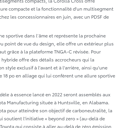
tisegments compacts, la Corolla Cross offre
ture compacte et la fonctionnalité d'un multisegment
 chez les concessionnaires en juin, avec un PDSF de
ne sportive dans l’âme et représente la prochaine
point de vue du design, elle offre un extérieur plus
aut grâce à la plateforme TNGA-C révisée. Pour
 hybride offre des détails accrocheurs qui la
tyle exclusif à l'avant et à l'arrière, ainsi qu'une
 18 po en alliage qui lui confèrent une allure sportive
odèle à essence lancé en 2022 seront assemblés aux
ota Manufacturing située à Huntsville, en Alabama.
ota pour atteindre son objectif de carboneutralité, la
 soutient l'initiative « beyond zero » (au-delà de
 Toyota qui consiste à aller au-delà de zéro émission