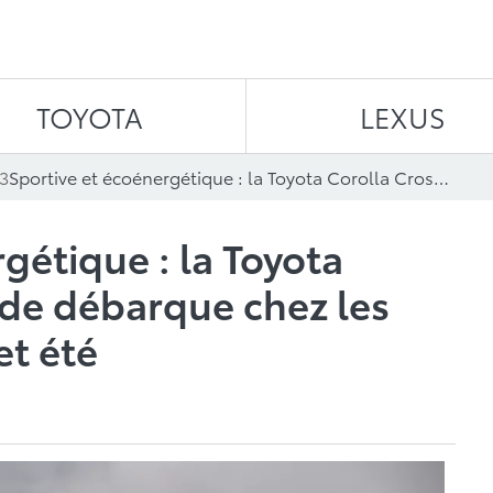
Aller au contenu
TOYOTA
LEXUS
3
Sportive et écoénergétique : la Toyota Corolla Cross hybride débarque chez les concessionnaires cet été
gétique : la Toyota
ide débarque chez les
et été