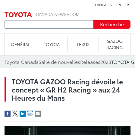
LANGUES
EN
FR
Aller au contenu
Recherche
GAZOO
GÉNÉRAL
TOYOTA
LEXUS
RACING
Toyota Canada
Salle de nouvelles
Releases
2023
TOYOTA GAZOO Racing dévoile le
concept « GR H2 Racing » aux 24
Heures du Mans