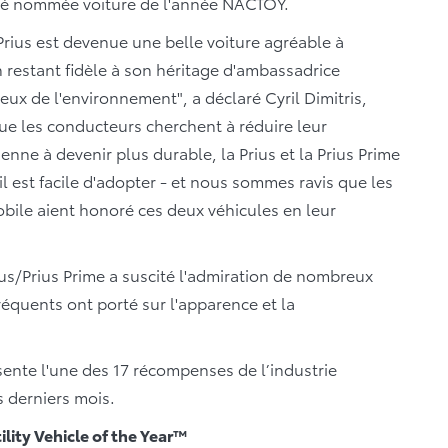
été nommée voiture de l'année NACTOY.
Prius est devenue une belle voiture agréable à
n restant fidèle à son héritage d'ambassadrice
eux de l'environnement", a déclaré Cyril Dimitris,
ue les conducteurs cherchent à réduire leur
enne à devenir plus durable, la Prius et la Prius Prime
l est facile d'adopter - et nous sommes ravis que les
bile aient honoré ces deux véhicules en leur
ius/Prius Prime a suscité l'admiration de nombreux
réquents ont porté sur l'apparence et la
sente l'une des 17 récompenses de l’industrie
s derniers mois.
lity Vehicle of the Year™