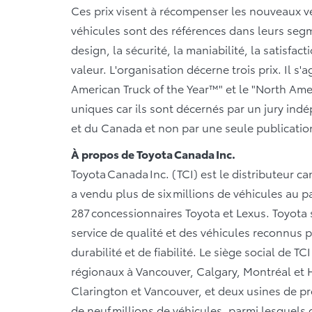
Ces prix visent à récompenser les nouveaux v
véhicules sont des références dans leurs segme
design, la sécurité, la maniabilité, la satisfact
valeur. L'organisation décerne trois prix. Il s
American Truck of the Year™" et le "North Amer
uniques car ils sont décernés par un jury ind
et du Canada et non par une seule publication,
À propos de Toyota Canada Inc.
Toyota Canada Inc. (TCI) est le distributeur c
a vendu plus de six millions de véhicules au p
287 concessionnaires Toyota et Lexus. Toyota 
service de qualité et des véhicules reconnus p
durabilité et de fiabilité. Le siège social de T
régionaux à Vancouver, Calgary, Montréal et Ha
Clarington et Vancouver, et deux usines de pr
de neuf millions de véhicules, parmi lesquels