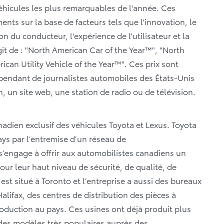
éhicules les plus remarquables de l'année. Ces
nts sur la base de facteurs tels que l'innovation, le
ion du conducteur, l'expérience de l'utilisateur et la
'agit de : "North American Car of the Year™", "North
ican Utility Vehicle of the Year™". Ces prix sont
épendant de journalistes automobiles des États-Unis
 un site web, une station de radio ou de télévision.
anadien exclusif des véhicules Toyota et Lexus. Toyota
ays par l’entremise d’un réseau de
s’engage à offrir aux automobilistes canadiens un
our leur haut niveau de sécurité, de qualité, de
CI est situé à Toronto et l’entreprise a aussi des bureaux
lifax, des centres de distribution des pièces à
oduction au pays. Ces usines ont déjà produit plus
 des modèles très populaires auprès des