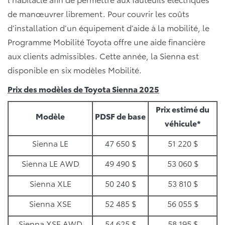
de manœuvrer librement. Pour couvrir les coûts
d’installation d’un équipement d’aide à la mobilité, le
Programme Mobilité Toyota offre une aide financière
aux clients admissibles. Cette année, la Sienna est
disponible en six modèles Mobilité.
Prix des modèles de Toyota Sienna 2025
Prix estimé du
Modèle
PDSF de base
véhicule*
Sienna LE
47 650 $
51 220 $
Sienna LE AWD
49 490 $
53 060 $
Sienna XLE
50 240 $
53 810 $
Sienna XSE
52 485 $
56 055 $
Sienna XSE AWD
54 625 $
58 195 $