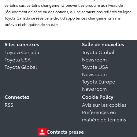
certains cas, certains changements peuvent se produire au niveau de
l’équipement de série ou des options, qui ne seraient pas reflétés en ligne.
Toyota Canada se réserve le droit d’apporter ces changements sans
préavis ni obligation de sa part.
Sites connexes
Salle de nouvelles
Toyota Canada
Toyota Global
Toyota USA
Newsroom
Toyota Global
Toyota USA
Newsroom
Toyota Europe
Newsroom
Connectez
Cookie Policy
RSS
Avis sur les cookies
Préférences en
matière de témoins
Contacts presse