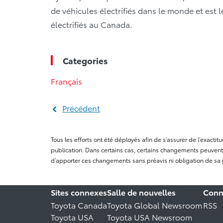
de véhicules électrifiés dans le monde et est 
électrifiés au Canada.
Categories
Français
Précédent
Tous les efforts ont été déployés afin de s’assurer de l’exact
publication. Dans certains cas, certains changements peuvent 
d’apporter ces changements sans préavis ni obligation de sa 
Sites connexes
Salle de nouvelles
Conn
Toyota Canada
Toyota Global Newsroom
RSS
Toyota USA
Toyota USA Newsroom