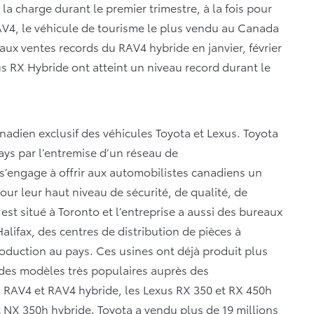
 charge durant le premier trimestre, à la fois pour
AV4, le véhicule de tourisme le plus vendu au Canada
aux ventes records du RAV4 hybride en janvier, février
us RX Hybride ont atteint un niveau record durant le
anadien exclusif des véhicules Toyota et Lexus. Toyota
ays par l’entremise d’un réseau de
s’engage à offrir aux automobilistes canadiens un
our leur haut niveau de sécurité, de qualité, de
CI est situé à Toronto et l’entreprise a aussi des bureaux
lifax, des centres de distribution de pièces à
oduction au pays. Ces usines ont déjà produit plus
 des modèles très populaires auprès des
RAV4 et RAV4 hybride, les Lexus RX 350 et RX 450h
t NX 350h hybride. Toyota a vendu plus de 19 millions