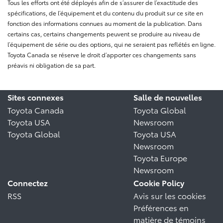
Tous les efforts ont été déployés afin de s’assurer de l’exactitude des
spécifications, de l’équipement et du contenu du produit sur ce site en
fonction des informations connues au moment de la publication. Dans
certains cas, certains changements peuvent se produire au niveau de
l’équipement de série ou des options, qui ne seraient pas reflétés en ligne.
Toyota Canada se réserve le droit d’apporter ces changements sans
préavis ni obligation de sa part.
Sites connexes
Salle de nouvelles
Toyota Canada
Toyota Global
Toyota USA
Newsroom
Toyota Global
Toyota USA
Newsroom
Toyota Europe
Newsroom
Connectez
Cookie Policy
RSS
Avis sur les cookies
Préférences en
matière de témoins