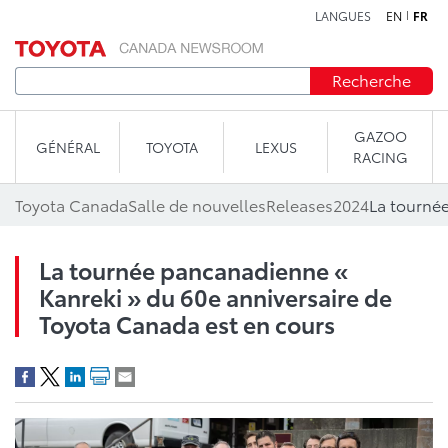
LANGUES
EN
FR
Aller au contenu
Recherche
GAZOO
GÉNÉRAL
TOYOTA
LEXUS
RACING
Toyota Canada
Salle de nouvelles
Releases
2024
La tournée pancanadienne «
Kanreki » du 60e anniversaire de
Toyota Canada est en cours