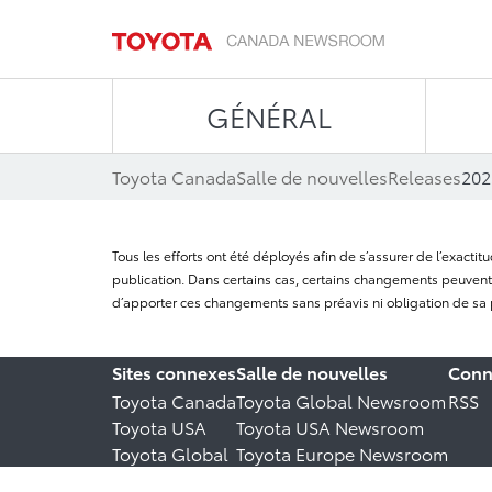
GÉNÉRAL
Toyota Canada
Salle de nouvelles
Releases
202
Tous les efforts ont été déployés afin de s’assurer de l’exact
publication. Dans certains cas, certains changements peuvent 
d’apporter ces changements sans préavis ni obligation de sa 
Sites connexes
Salle de nouvelles
Conn
Toyota Canada
Toyota Global Newsroom
RSS
Toyota USA
Toyota USA Newsroom
Toyota Global
Toyota Europe Newsroom