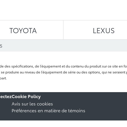
Aller au contenu
TOYOTA
LEXUS
5
itude des spécifications, de l’équipement et du contenu du produit sur ce site e
se produire au niveau de l’équipement de série ou des options, qui ne seraient p
part.
ectez
Cookie Policy
Avis sur les cookies
Préférences en matière de témoins