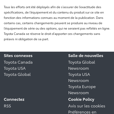
Tous les efforts ont été déployés afin de s’assurer de l’exactitude des
spécifications, de l’équipement et du contenu du produit sur ce site en
fonction des informations connues au moment de la publication. Dans
certains cas, certains changements peuvent se produire au niveau de
l’équipement de série ou des options, qui ne seraient pas reflétés en ligne.
Toyota Canada se réserve le droit d’apporter ces changements sans
préavis ni obligation de sa part.
Sites connexes
Salle de nouvelles
Toyota Canada
Toyota Global
Toyota USA
Newsroom
Toyota Global
Toyota USA
Newsroom
Toyota Europe
Newsroom
Connectez
Cookie Policy
RSS
Avis sur les cookies
Préférences en