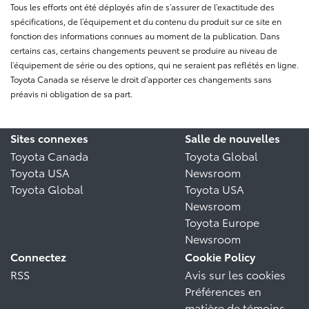
Tous les efforts ont été déployés afin de s’assurer de l’exactitude des
spécifications, de l’équipement et du contenu du produit sur ce site en
fonction des informations connues au moment de la publication. Dans
certains cas, certains changements peuvent se produire au niveau de
l’équipement de série ou des options, qui ne seraient pas reflétés en ligne.
Toyota Canada se réserve le droit d’apporter ces changements sans
préavis ni obligation de sa part.
Sites connexes
Salle de nouvelles
Toyota Canada
Toyota Global
Toyota USA
Newsroom
Toyota Global
Toyota USA
Newsroom
Toyota Europe
Newsroom
Connectez
Cookie Policy
RSS
Avis sur les cookies
Préférences en
matière de témoins