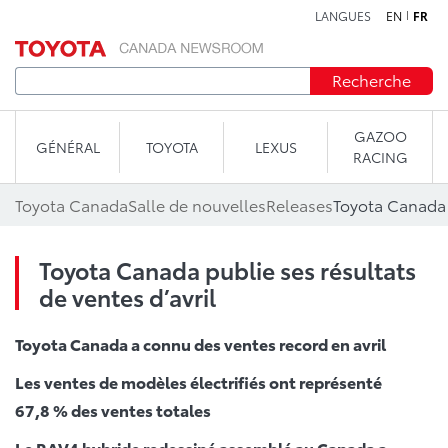
LANGUES
EN
FR
Aller au contenu
Recherche
GAZOO
GÉNÉRAL
TOYOTA
LEXUS
RACING
Toyota Canada
Salle de nouvelles
Releases
Toyota Canada p
Toyota Canada publie ses résultats
de ventes d’avril
Toyota Canada a connu des ventes record en avril
Les ventes de modèles électrifiés ont représenté
67,8 % des ventes totales
Le RAV4 hybride redessiné assemblé au Canada a