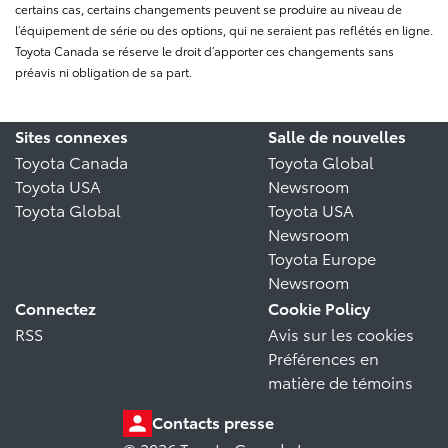
certains cas, certains changements peuvent se produire au niveau de
l’équipement de série ou des options, qui ne seraient pas reflétés en ligne.
Toyota Canada se réserve le droit d’apporter ces changements sans
préavis ni obligation de sa part.
Sites connexes
Salle de nouvelles
Toyota Canada
Toyota Global
Toyota USA
Newsroom
Toyota Global
Toyota USA
Newsroom
Toyota Europe
Newsroom
Connectez
Cookie Policy
RSS
Avis sur les cookies
Préférences en
matière de témoins
Contacts presse