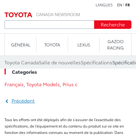
LANGUES
EN
FR
Aller au contenu
Recherche
GAZOO
GÉNÉRAL
TOYOTA
LEXUS
RACING
Toyota Canada
Salle de nouvelles
Spécifications
Spécificat
Categories
Français
,
Toyota Models
,
Prius c
Précédent
Tous les efforts ont été déployés afin de s’assurer de l’exactitude des
spécifications, de l’équipement et du contenu du produit sur ce site en
fonction des informations connues au moment de la publication. Dans