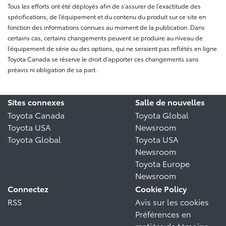
Tous les efforts ont été déployés afin de s’assurer de l’exactitude des
spécifications, de l’équipement et du contenu du produit sur ce site en
fonction des informations connues au moment de la publication. Dans
certains cas, certains changements peuvent se produire au niveau de
l’équipement de série ou des options, qui ne seraient pas reflétés en ligne.
Toyota Canada se réserve le droit d’apporter ces changements sans
préavis ni obligation de sa part.
Sites connexes
Salle de nouvelles
Toyota Canada
Toyota Global
Toyota USA
Newsroom
Toyota Global
Toyota USA
Newsroom
Toyota Europe
Newsroom
Connectez
Cookie Policy
RSS
Avis sur les cookies
Préférences en
matière de témoins