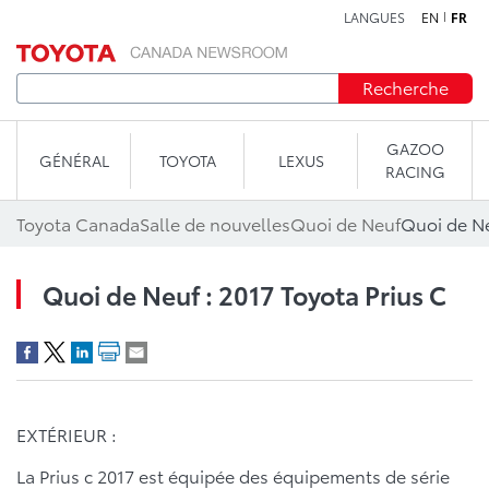
LANGUES
EN
FR
Aller au contenu
Recherche
GAZOO
GÉNÉRAL
TOYOTA
LEXUS
RACING
Toyota Canada
Salle de nouvelles
Quoi de Neuf
Quoi de Ne
Quoi de Neuf : 2017 Toyota Prius C
EXTÉRIEUR :
La Prius c 2017 est équipée des équipements de série