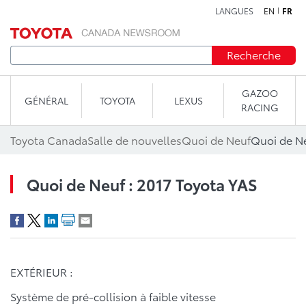
LANGUES
EN
FR
Aller au contenu
Recherche
GAZOO
GÉNÉRAL
TOYOTA
LEXUS
RACING
Toyota Canada
Salle de nouvelles
Quoi de Neuf
Quoi de Ne
Quoi de Neuf : 2017 Toyota YAS
EXTÉRIEUR :
Système de pré-collision à faible vitesse