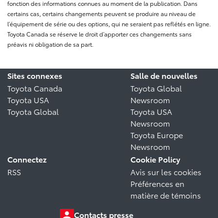
fonction des informations connues au moment de la publication. Dans
certains cas, certains changements peuvent se produire au niveau de
l’équipement de série ou des options, qui ne seraient pas reflétés en ligne.
Toyota Canada se réserve le droit d’apporter ces changements sans
préavis ni obligation de sa part.
Sites connexes
Salle de nouvelles
Toyota Canada
Toyota Global
Toyota USA
Newsroom
Toyota Global
Toyota USA
Newsroom
Toyota Europe
Newsroom
Connectez
Cookie Policy
RSS
Avis sur les cookies
Préférences en
matière de témoins
Contacts presse