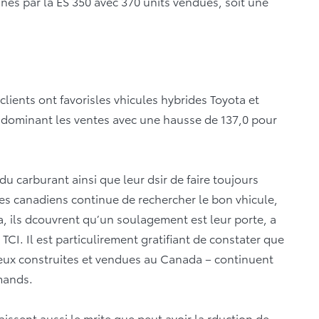
mines par la ES 350 avec 370 units vendues, soit une
clients ont favorisles vhicules hybrides Toyota et
us dominant les ventes avec une hausse de 137,0 pour
du carburant ainsi que leur dsir de faire toujours
es canadiens continue de rechercher le bon vhicule,
, ils dcouvrent qu’un soulagement est leur porte, a
TCI. Il est particulirement gratifiant de constater que
deux construites et vendues au Canada – continuent
mands.
issent aussi le mrite que peut avoir la rduction de