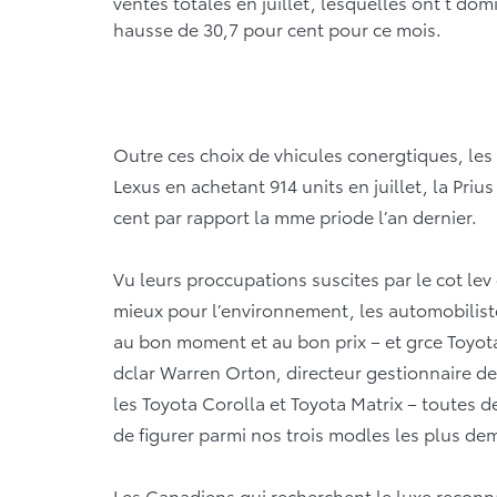
ventes totales en juillet, lesquelles ont t do
hausse de 30,7 pour cent pour ce mois.
Outre ces choix de vhicules conergtiques, les 
Lexus en achetant 914 units en juillet, la Pri
cent par rapport la mme priode l’an dernier.
Vu leurs proccupations suscites par le cot lev 
mieux pour l’environnement, les automobilist
au bon moment et au bon prix – et grce Toyota
dclar Warren Orton, directeur gestionnaire de 
les Toyota Corolla et Toyota Matrix – toutes 
de figurer parmi nos trois modles les plus de
Les Canadiens qui recherchent le luxe reconna