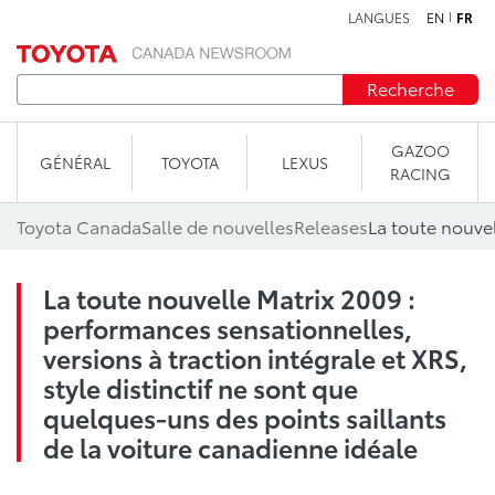
LANGUES
EN
FR
Aller au contenu
Recherche
GAZOO
GÉNÉRAL
TOYOTA
LEXUS
RACING
Toyota Canada
Salle de nouvelles
Releases
La toute nouvelle Matrix 2009 :
performances sensationnelles,
versions à traction intégrale et XRS,
style distinctif ne sont que
quelques-uns des points saillants
de la voiture canadienne idéale