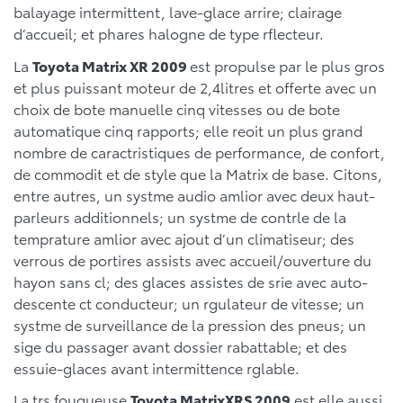
balayage intermittent, lave-glace arrire; clairage
d’accueil; et phares halogne de type rflecteur.
La
Toyota Matrix XR 2009
est propulse par le plus gros
et plus puissant moteur de 2,4litres et offerte avec un
choix de bote manuelle cinq vitesses ou de bote
automatique cinq rapports; elle reoit un plus grand
nombre de caractristiques de performance, de confort,
de commodit et de style que la Matrix de base. Citons,
entre autres, un systme audio amlior avec deux haut-
parleurs additionnels; un systme de contrle de la
temprature amlior avec ajout d’un climatiseur; des
verrous de portires assists avec accueil/ouverture du
hayon sans cl; des glaces assistes de srie avec auto-
descente ct conducteur; un rgulateur de vitesse; un
systme de surveillance de la pression des pneus; un
sige du passager avant dossier rabattable; et des
essuie-glaces avant intermittence rglable.
La trs fougueuse
Toyota MatrixXRS 2009
est elle aussi