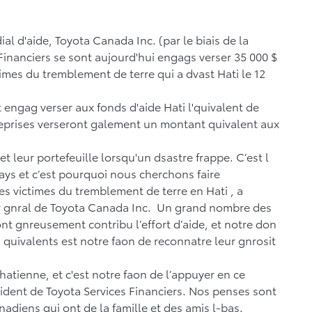
al d'aide, Toyota Canada Inc. (par le biais de la
inanciers se sont aujourd'hui engags verser 35 000 $
imes du tremblement de terre qui a dvast Hati le 12
 engag verser aux fonds d'aide Hati l'quivalent de
reprises verseront galement un montant quivalent aux
t leur portefeuille lorsqu'un dsastre frappe. C’est l
ays et c’est pourquoi nous cherchons faire
s victimes du tremblement de terre en Hati , a
ur gnral de Toyota Canada Inc. Un grand nombre des
nt gnreusement contribu l’effort d’aide, et notre don
quivalents est notre faon de reconnatre leur gnrosit
tienne, et c'est notre faon de l’appuyer en ce
rsident de Toyota Services Financiers. Nos penses sont
adiens qui ont de la famille et des amis l-bas.