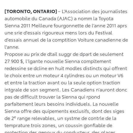
[TORONTO, ONTARIO]
– L’Association des journalistes
automobile du Canada (AJAC) a nomm la Toyota
Sienna 2011 Meilleure fourgonnette de l’anne 2011 aprs
une srie d'essais rigoureux mens lors du Festival
d’essais annuel de la comptition Voiture canadienne de
l'anne.
Propose au prix de dtail suggr de dpart de seulement
27 900 $, l’lgante nouvelle Sienna compltement
redessine se dcline en huit modles distincts qui offrent
le choix entre un moteur 4 cylindres ou un moteur V6
et entre la traction avant ou la seule option traction
intgrale de son segment. Les Canadiens n’auront donc
pas de difficult trouver la Sienna qui rpond
parfaitement leurs besoins individuels. La nouvelle
Sienna offre des quipements exclusifs, dont des siges
e
de 2
range relevables, un systme de contrle de la
temprature trois zones, un coussin gonflable de
protection des genoux du conducteur, des glaces