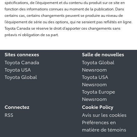
spécifications, de l’équipement et du contenu du produit sur ce site en
fonction des informations connues au moment de la publication. Dans
certains cas, certains changements peuvent se produire au niveau de
l’équipement de série ou des options, qui ne seraient pas reflétés en ligne.
Toyota Canada se réserve le droit d’apporter ces changements sans
préavis ni obligation de sa part.
Sites connexes
Salle de nouvelles
Toyota Canada
Toyota Global
Toyota USA
Newsroom
Toyota Global
Toyota USA
Newsroom
Toyota Europe
Newsroom
Connectez
Cookie Policy
RSS
Avis sur les cookies
Préférences en
matière de témoins