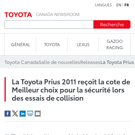
LANGUES
EN
FR
Aller au contenu
Recherche
GAZOO
GÉNÉRAL
TOYOTA
LEXUS
RACING
Toyota Canada
Salle de nouvelles
Releases
La Toyota Prius 2011 reçoit la cote de
Meilleur choix pour la sécurité lors
des essais de collision