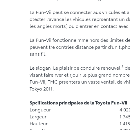
La Fun-Vii peut se connecter aux vhicules et au
dtecter l’avance les vhicules reprsentant un 
les angles morts) ou d’entrer en contact avec 
La Fun-Vii fonctionne mme hors des limites de
peuvent tre contrles distance partir d'un tlph
sans fil.
3
Le slogan Le plaisir de conduire renouvel
de
visant faire rver et rjouir le plus grand nombr
Fun-Vii, TMC prsentera un vaste ventail de vh
Tokyo 2011.
Spcifications principales de la Toyota Fun-Vii
Longueur
4 02
Largeur
1 74
Hauteur
1 41