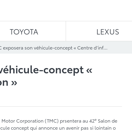
Aller au contenu
TOYOTA
LEXUS
TMC exposera son véhicule-concept « Centre d’information »
véhicule-concept «
on »
e
a Motor Corporation (TMC) prsentera au 42
Salon de
icule concept qui annonce un avenir pas si lointain o