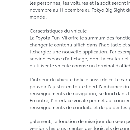
les personnes, les voitures et la socit seront i
novembre au 11 dcembre au Tokyo Big Sight de
monde .
Caractristiques du vhicule
La Toyota Fun-Vii offre le summum des foncti
changer le contenu affich dans l'habitacle et s
tlchargiez une nouvelle application. Par exemp
servir d'espace d'affichage, dont la couleur e
d’utiliser le vhicule comme un terminal d’aff
L'intrieur du vhicule bnficie aussi de cette car
pouvoir l’ajuster en toute libert l'ambiance 
renseignements de navigation, se fond dans l’e
En outre, l’interface vocale permet au conci
renseignements de conduite et de guider les 
galement, la fonction de mise jour du rseau p
versions les plus rcentes des logiciels de c