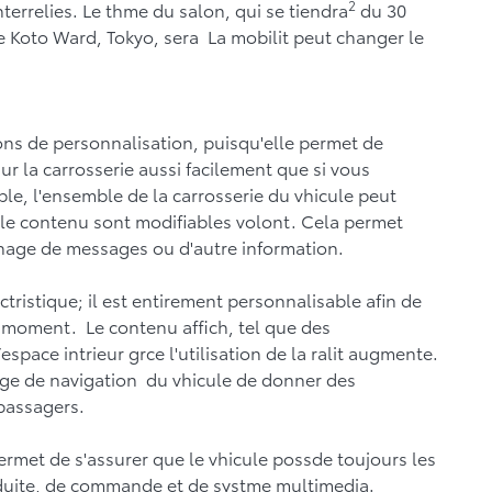
2
nterrelies. Le thme du salon, qui se tiendra
du 30
 Koto Ward, Tokyo, sera La mobilit peut changer le
ons de personnalisation, puisqu'elle permet de
ur la carrosserie aussi facilement que si vous
le, l'ensemble de la carrosserie du vhicule peut
t le contenu sont modifiables volont. Cela permet
ichage de messages ou d'autre information.
actristique; il est entirement personnalisable afin de
du moment. Le contenu affich, tel que des
space intrieur grce l'utilisation de la ralit augmente.
erge de navigation du vhicule de donner des
passagers.
ermet de s'assurer que le vhicule possde toujours les
onduite, de commande et de systme multimedia.