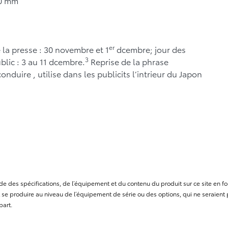
0 mm
er
 la presse : 30 novembre et 1
dcembre; jour des
3
blic : 3 au 11 dcembre.
Reprise de la phrase
nduire , utilise dans les publicits l’intrieur du Japon
itude des spécifications, de l’équipement et du contenu du produit sur ce site e
se produire au niveau de l’équipement de série ou des options, qui ne seraient p
part.