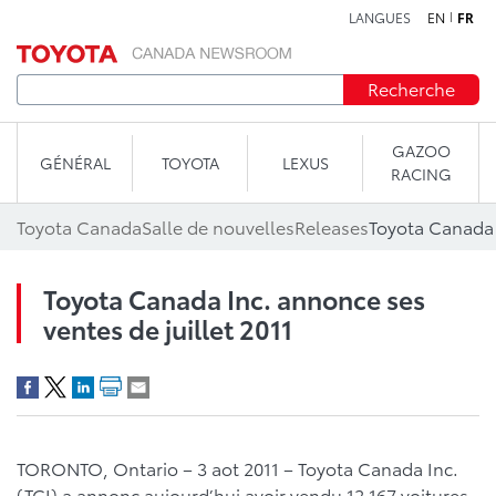
LANGUES
EN
FR
Aller au contenu
Recherche
GAZOO
GÉNÉRAL
TOYOTA
LEXUS
RACING
Toyota Canada
Salle de nouvelles
Releases
Toyota Canada Inc. annonce ses
ventes de juillet 2011
TORONTO, Ontario – 3 aot 2011 – Toyota Canada Inc.
(TCI) a annonc aujourd’hui avoir vendu 12 167 voitures,