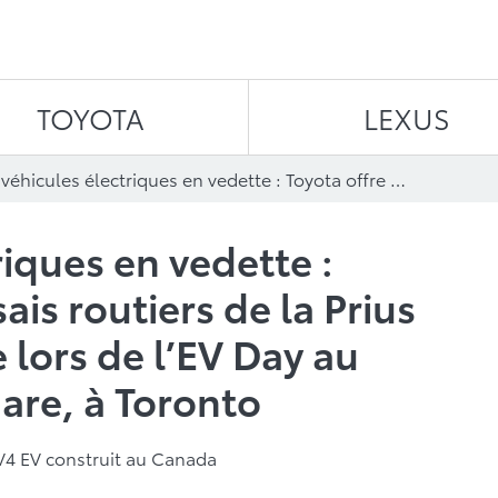
Aller au contenu
TOYOTA
LEXUS
Les véhicules électriques en vedette : Toyota offre des essais routiers de la Prius hybride branchable lors de l’EV Day au Yonge-Dundas Square, à Toronto
riques en vedette :
ais routiers de la Prius
 lors de l’EV Day au
re, à Toronto
4 EV construit au Canada