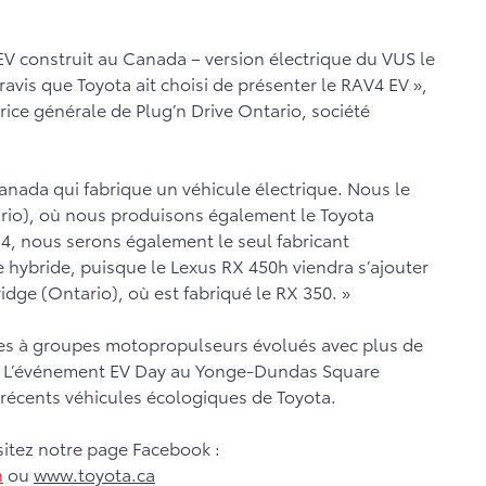
V construit au Canada – version électrique du VUS le
vis que Toyota ait choisi de présenter le RAV4 EV »,
ice générale de Plug’n Drive Ontario, société
Canada qui fabrique un véhicule électrique. Nous le
rio), où nous produisons également le Toyota
014, nous serons également le seul fabricant
 hybride, puisque le Lexus RX 450h viendra s’ajouter
dge (Ontario), où est fabriqué le RX 350. »
ules à groupes motopropulseurs évolués avec plus de
s. L’événement EV Day au Yonge-Dundas Square
 récents véhicules écologiques de Toyota.
isitez notre page Facebook :
n
ou
www.toyota.ca