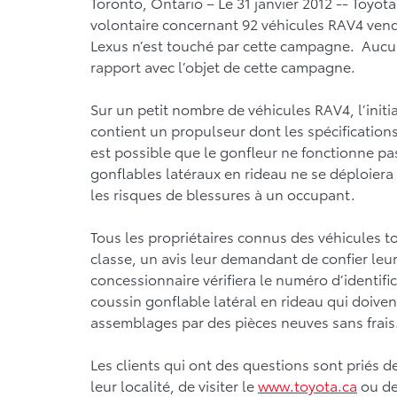
Toronto, Ontario – Le 31 janvier 2012 -- Toy
volontaire concernant 92 véhicules RAV4 ven
Lexus n’est touché par cette campagne. Aucun
rapport avec l’objet de cette campagne.
Sur un petit nombre de véhicules RAV4, l’initi
contient un propulseur dont les spécification
est possible que le gonfleur ne fonctionne pas
gonflables latéraux en rideau ne se déploiera 
les risques de blessures à un occupant.
Tous les propriétaires connus des véhicules t
classe, un avis leur demandant de confier leu
concessionnaire vérifiera le numéro d’identifi
coussin gonflable latéral en rideau qui doive
assemblages par des pièces neuves sans frais
Les clients qui ont des questions sont priés
leur localité, de visiter le
www.toyota.ca
ou de