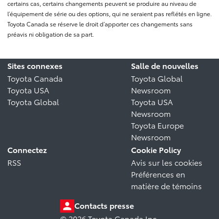
certains cas, certains changements peuvent se produire au niveau de
l’équipement de série ou des options, qui ne seraient pas reflétés en ligne.
Toyota Canada se réserve le droit d’apporter ces changements sans
préavis ni obligation de sa part.
Sites connexes
Salle de nouvelles
Toyota Canada
Toyota Global
Toyota USA
Newsroom
Toyota Global
Toyota USA
Newsroom
Toyota Europe
Newsroom
Connectez
Cookie Policy
RSS
Avis sur les cookies
Préférences en
matière de témoins
Contacts presse
© 2026 Toyota Canada Inc.