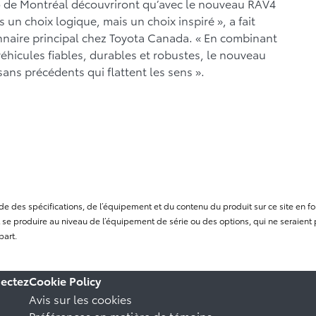
uto de Montréal découvriront qu’avec le nouveau RAV4
un choix logique, mais un choix inspiré », a fait
nnaire principal chez Toyota Canada. « En combinant
 véhicules fiables, durables et robustes, le nouveau
ns précédents qui flattent les sens ».
itude des spécifications, de l’équipement et du contenu du produit sur ce site e
se produire au niveau de l’équipement de série ou des options, qui ne seraient p
part.
ectez
Cookie Policy
Avis sur les cookies
Préférences en matière de témoins