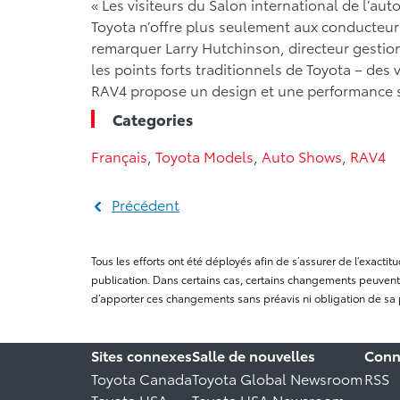
« Les visiteurs du Salon international de l’a
Toyota n’offre plus seulement aux conducteurs 
remarquer Larry Hutchinson, directeur gestio
les points forts traditionnels de Toyota – des
RAV4 propose un design et une performance sa
Categories
Français
,
Toyota Models
,
Auto Shows
,
RAV4
Précédent
Tous les efforts ont été déployés afin de s’assurer de l’exact
publication. Dans certains cas, certains changements peuvent 
d’apporter ces changements sans préavis ni obligation de sa 
Sites connexes
Salle de nouvelles
Conn
Toyota Canada
Toyota Global Newsroom
RSS
Toyota USA
Toyota USA Newsroom