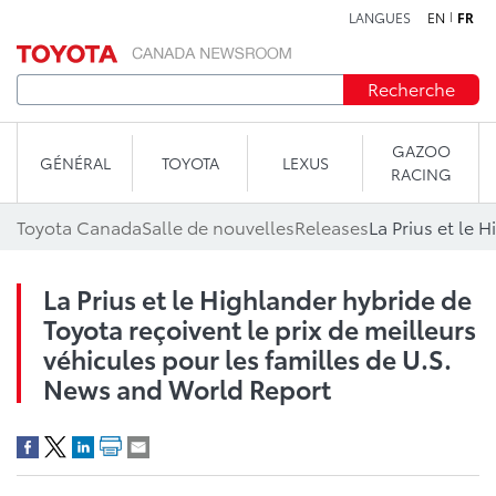
LANGUES
EN
FR
Aller au contenu
Recherche
GAZOO
GÉNÉRAL
TOYOTA
LEXUS
RACING
Toyota Canada
Salle de nouvelles
Releases
La Prius et le Highlander hybride de
Toyota reçoivent le prix de meilleurs
véhicules pour les familles de U.S.
News and World Report