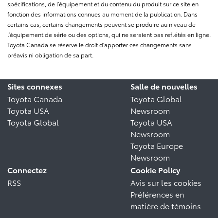
spécifications, de l’équipement et du contenu du produit sur ce site en
fonction des informations connues au moment de la publication. Dans
certains cas, certains changements peuvent se produire au niveau de
l’équipement de série ou des options, qui ne seraient pas reflétés en ligne.
Toyota Canada se réserve le droit d’apporter ces changements sans
préavis ni obligation de sa part.
Sites connexes
Salle de nouvelles
Toyota Canada
Toyota Global
Toyota USA
Newsroom
Toyota Global
Toyota USA
Newsroom
Toyota Europe
Newsroom
Connectez
Cookie Policy
RSS
Avis sur les cookies
Préférences en
matière de témoins