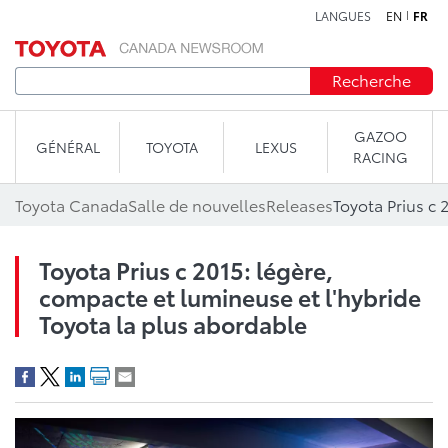
LANGUES
EN
FR
Aller au contenu
Recherche
GAZOO
GÉNÉRAL
TOYOTA
LEXUS
RACING
Toyota Canada
Salle de nouvelles
Releases
Toyota Prius c 2015: légère,
compacte et lumineuse et l'hybride
Toyota la plus abordable