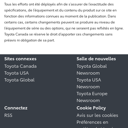
Tous les efforts ont été déployés afin de s’assurer de l’exactitude des
spécifications, de l’équipement et du contenu du produit sur ce site en
fonction des informations connues au moment de la publication. Dans
certains cas, certains changements peuvent se produire au niveau de
l’équipement de série ou des options, qui ne seraient pas reflétés en ligne.
Toyota Canada se réserve le droit d’apporter ces changements sans
préavis ni obligation de sa part.
Sites connexes
Salle de nouvelles
Toyota Canada
Toyota Global
Toyota USA
Newsroom
Toyota Global
Toyota USA
Newsroom
Toyota Europe
Newsroom
Connectez
Cookie Policy
RSS
Avis sur les cookies
Préférences en