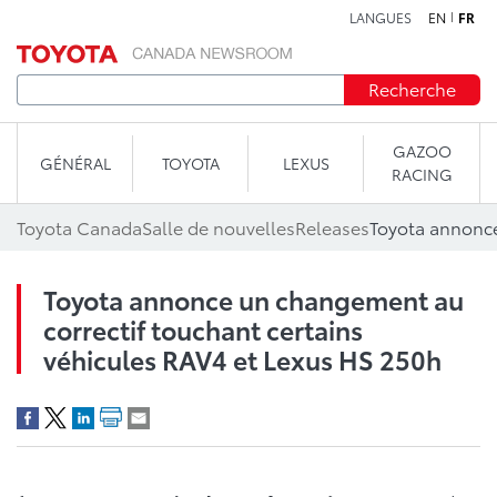
LANGUES
EN
FR
Aller au contenu
Recherche
GAZOO
GÉNÉRAL
TOYOTA
LEXUS
RACING
Toyota Canada
Salle de nouvelles
Releases
Toyota annonce un changement au
correctif touchant certains
véhicules RAV4 et Lexus HS 250h