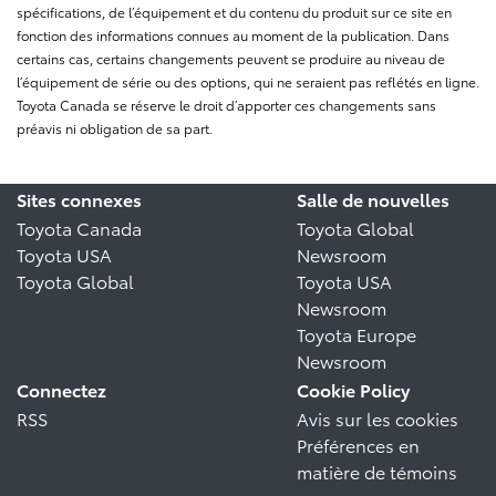
spécifications, de l’équipement et du contenu du produit sur ce site en
fonction des informations connues au moment de la publication. Dans
certains cas, certains changements peuvent se produire au niveau de
l’équipement de série ou des options, qui ne seraient pas reflétés en ligne.
Toyota Canada se réserve le droit d’apporter ces changements sans
préavis ni obligation de sa part.
Sites connexes
Salle de nouvelles
Toyota Canada
Toyota Global
Toyota USA
Newsroom
Toyota Global
Toyota USA
Newsroom
Toyota Europe
Newsroom
Connectez
Cookie Policy
RSS
Avis sur les cookies
Préférences en
matière de témoins