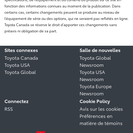
fonction des informations connues au moment de la publication. Dans
certains cas, certains changements peuvent se produire au niveau de
l’équipement de série ou des options, qui ne seraient pas reflétés en ligne.
Toyota Canada se réserve le droit d’apporter ces changements sans
préavis ni obligation de sa part.
Sites connexes
Salle de nouvelles
Toyota Canada
Toyota Global
Toyota USA
Newsroom
Toyota Global
Toyota USA
Newsroom
Toyota Europe
Newsroom
Connectez
Cookie Policy
RSS
Avis sur les cookies
Préférences en
matière de témoins